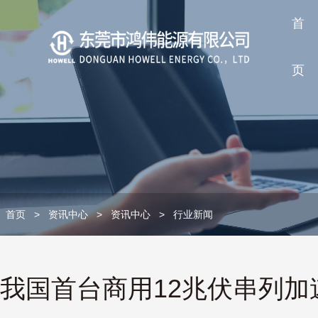
首
页
首页
>
资讯中心
>
资讯中心
>
行业新闻
我国首台商用12兆伏串列加