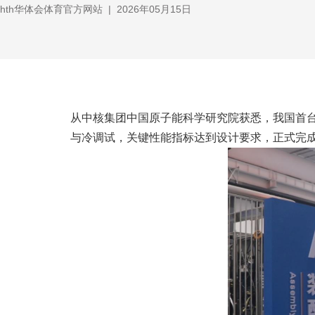
hth华体会体育官方网站
|
2026年05月15日
从中核集团中国原子能科学研究院获悉，我国首台商
与冷调试，关键性能指标达到设计要求，正式完