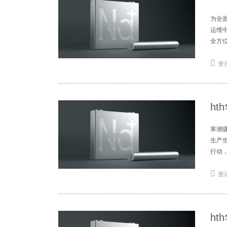
为全
运维
全方
防火
资
寒潮
生产
行动
以责
资