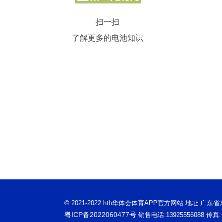
扫一扫
了解更多的电池知识
© 2021-2022 hth华体会体育APP官方网站 地址:
粤ICP备2022060477号
销售电话:13925556088 传真:+8