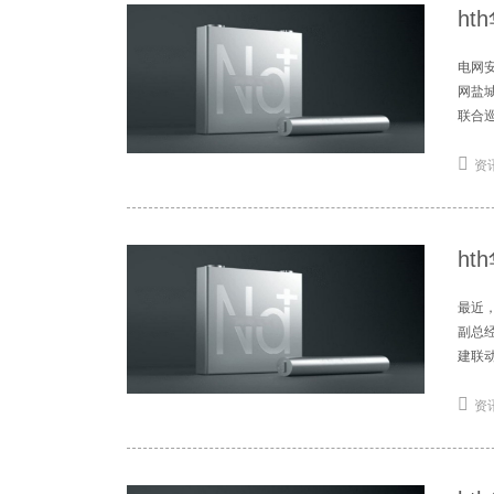
电网
网盐
联合
为春
资
最近
副总
建联
提升
行实
资