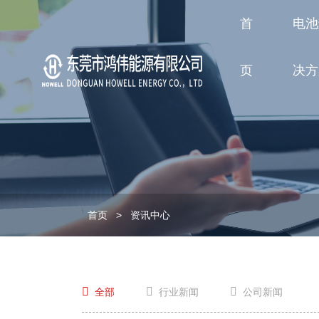
首
电池
页
决方
首页
>
资讯中心
全部
行业新闻
公司新闻