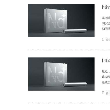
寒潮
网安
动雨
筑牢
资
最近
建湖
是该
践，
季
资