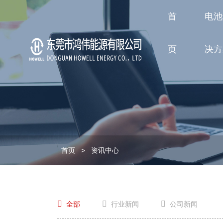
首
电池
页
决方
首页
>
资讯中心
全部
行业新闻
公司新闻