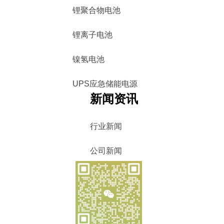
锂聚合物电池
锂离子电池
镍氢电池
UPS应急储能电源
新闻资讯
行业新闻
公司新闻