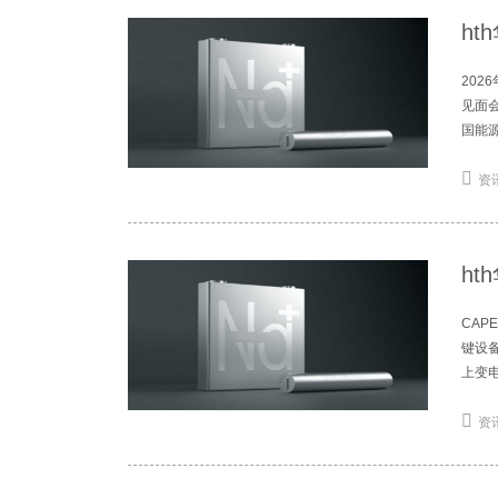
202
见面
国能
提前释
资
CAP
键设备
上变
移风
资